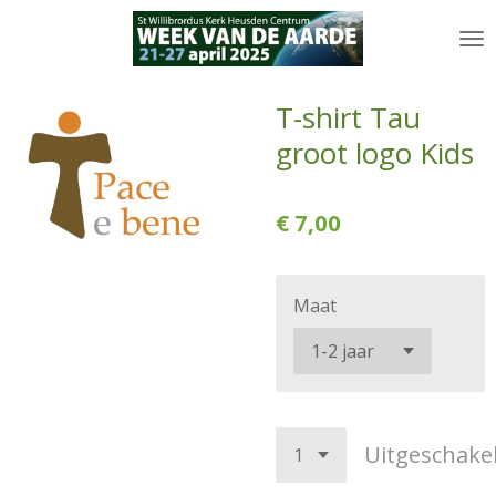
Ga
direct
naar
de
T-shirt Tau
hoofdinhoud
groot logo Kids
€ 7,00
Maat
Uitgeschake