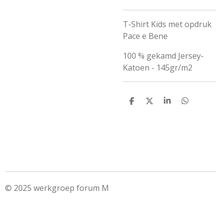
T-Shirt Kids met opdruk
Pace e Bene
100 % gekamd Jersey-
Katoen - 145gr/m2
D
D
S
D
e
e
h
e
l
e
a
l
e
l
r
e
n
e
n
© 2025 werkgroep forum M