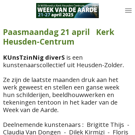
Ga
direct
naar
de
Paasmaandag 21 april Kerk
hoofdinhoud
Heusden-Centrum
KUnsTzinNig diverS
is een
kunstenaarscollectief uit Heusden-Zolder.
Ze zijn de laatste maanden druk aan het
werk geweest en stellen een ganse week
hun schilderijen, beeldhouwwerken en
tekeningen tentoon in het kader van de
Week van de Aarde.
Deelnemende kunstenaars : Brigitte Thijs -
Claudia Van Dongen - Dilek Kirmizi - Floris